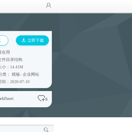
览
立即下载
谁在用
文件目录结构
小：14.41M
分类：
模板
-
企业网站
间：2020-07-10
arkfluori
8