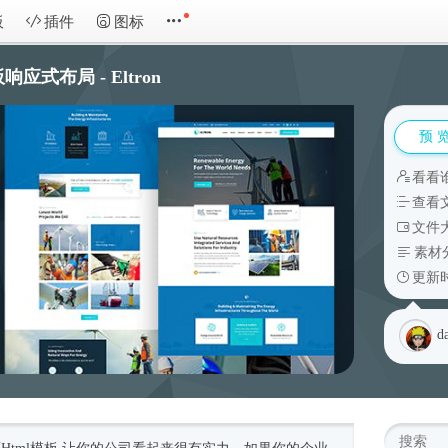
板
插件
图标
式布局 - Eltron
预 
看看
查看
文件大
素材
更新时
d